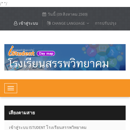
/*
*/
วันนี้ (09 สิงหาคม 2569)
เข้าสู่ระบบ
CHANGE LANGUAGE
การปรับปรุง
T
o
g
g
เสียงตามสาย
l
e
้อนรับเข้าสู่ระบบ ISTUDENT โรงเรียนสรรพวิทยาคม