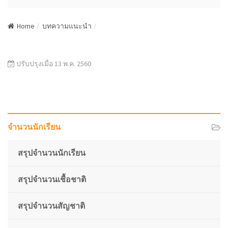
N
a
Home
บทความแนะนำ
v
i
g
a
ปรับปรุงเมื่อ 13 พ.ค. 2560
t
i
o
n
จำนวนนักเรียน
สรุปจำนวนนักเรียน
สรุปจำนวนเชื้อชาติ
สรุปจำนวนสัญชาติ