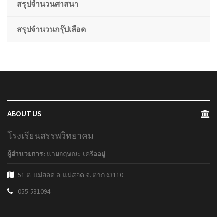
สรุปจำนวนศาสนา
สรุปจำนวนกรุ๊ปเลือด
ABOUT US
โรงเรียนสรรพวิทยาคม
ผู้อำนวยการ:
นายกฤษณะ เครืออยู่
51 ต. แม่สอด อ. แม่สอด จ. ตาก 63110
055-531094